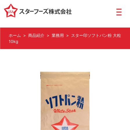
ホーム
>
商品紹介
>
業務用
> スター印ソフトパン粉 大粒
10kg